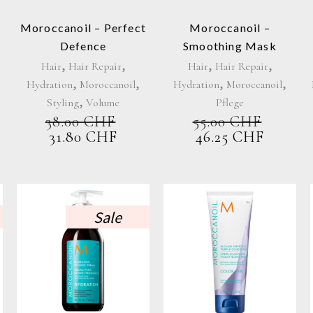
Moroccanoil – Perfect
Moroccanoil –
Defence
Smoothing Mask
,
,
,
,
Hair
Hair Repair
Hair
Hair Repair
,
,
,
,
Hydration
Moroccanoil
Hydration
Moroccanoil
,
Styling
Volume
Pflege
ICHER
TUELLER
38.00
CHF
55.00
CHF
IS
URSPRÜNGLICHER
AKTUELLER
URSPRÜNGLIC
AKTU
31.80
CHF
46.25
CHF
PREIS
PREIS
PREIS
PREIS
0 CHF.
WAR:
IST:
WAR:
IST:
38.00 CHF
31.80 CHF.
55.00 CHF
46.25 
Sale
Dieses
Produkt
weist
e
mehrere
en
Varianten