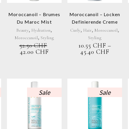
auf.
Die
Moroccanoil – Brumes
Moroccanoil – Locken
Optionen
Du Maroc Mist
Definierende Creme
können
,
,
,
,
,
Beauty
Hydration
Curly
Hair
Moroccanoil
auf
,
Moroccanoil
Styling
Styling
der
52.50
CHF
10.55
CHF
–
Produktsei
URSPRÜNGLICHER
AKTUELLER
PREIS
42.00
CHF
45.40
CHF
gewählt
PREIS
PREIS
10.55 
ICHER
TUELLER
werden
WAR:
IST:
BIS
IS
52.50 CHF
42.00 CHF.
45.40 
0 CHF.
Sale
Sale
Dieses
Dieses
Produkt
Produkt
weist
weist
e
mehrere
mehrere