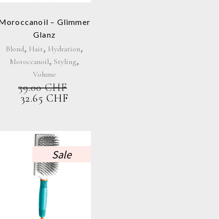
Moroccanoil – Glimmer
Glanz
,
,
,
Blond
Hair
Hydration
,
,
Moroccanoil
Styling
Volume
39.00
CHF
URSPRÜNGLICHER
AKTUELLER
32.65
CHF
PREIS
PREIS
WAR:
IST:
39.00 CHF
32.65 CHF.
Sale