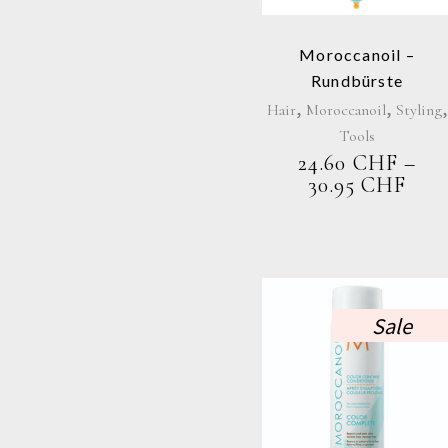
Variant
auf.
Die
Moroccanoil –
Optione
Rundbürste
können
,
,
,
Hair
Moroccanoil
Styling
auf
Tools
der
24.60
CHF
–
Produkt
PRE
30.95
CHF
gewählt
24.
werden
BIS
30.
Sale
Dieses
Produkt
weist
mehrer