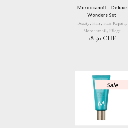
Moroccanoil – Deluxe
Wonders Set
,
,
,
Beauty
Hair
Hair Repair
,
Moroccanoil
Pflege
18.50
CHF
Sale
Dieses
Produkt
weist
mehrer
Variant