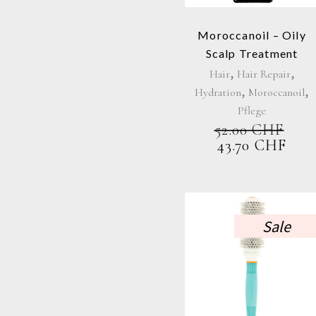
Moroccanoil – Oily
Scalp Treatment
,
,
Hair
Hair Repair
,
,
Hydration
Moroccanoil
Pflege
52.00
CHF
URSPRÜNGL
AK
43.70
CHF
PREIS
PRE
WAR:
IST:
52.00 CHF
43.7
Sale
Dieses
Produkt
weist
mehrer