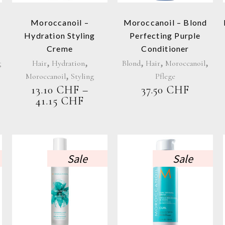
auf.
Die
Moroccanoil –
Moroccanoil – Blond
n
Optionen
Hydration Styling
Perfecting Purple
können
Creme
Conditioner
auf
,
,
,
,
,
g
Hair
Hydration
Blond
Hair
Moroccanoil
der
,
seite
Moroccanoil
Produktseite
Styling
Pflege
ISSPANNE:
gewählt
13.10
CHF
–
37.50
CHF
00 CHF
PREISSPANNE:
41.15
CHF
werden
13.10 CHF
40 CHF
BIS
41.15 CHF
Sale
Sale
Dieses
Produkt
weist
mehrere
Varianten