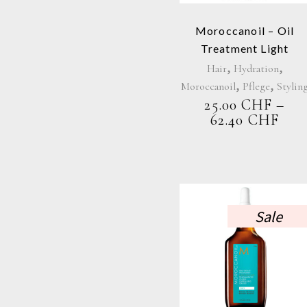
auf.
Die
Moroccanoil – Oil
Optione
Treatment Light
können
,
,
Hair
Hydration
auf
,
,
Moroccanoil
Pflege
Stylin
der
25.00
CHF
–
Produkt
PRE
62.40
CHF
gewählt
25.
werden
BIS
62.
Sale