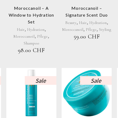
Moroccanoil – A
Moroccanoil –
n
Window to Hydration
Signature Scent Duo
,
,
,
Set
Beauty
Hair
Hydration
,
,
,
,
Hair
Hydration
Moroccanoil
Pflege
Styling
,
,
59.00
CHF
seite
Moroccanoil
Pflege
ICHER
UELLER
Shampoo
IS
98.00
CHF
0 CHF.
Sale
Sale