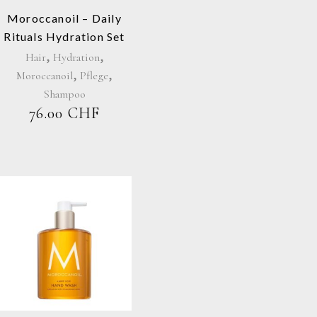
Moroccanoil – Daily
Rituals Hydration Set
,
,
Hair
Hydration
,
,
Moroccanoil
Pflege
Shampoo
76.00
CHF
HER
ELLER
CHF.