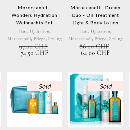
Moroccanoil –
Moroccanoil – Dream
Wonders Hydration
Duo – Oil Treatment
Weihnachts-Set
Light & Body Lotion
,
,
,
,
Hair
Hydration
Hair
Hydration
,
,
,
,
Moroccanoil
Pflege
Styling
Moroccanoil
Pflege
Styling
97.00
CHF
86.00
CHF
URSPRÜNGLICHER
AKTUELLER
URSPRÜNGLIC
AKTU
74.50
CHF
64.00
CHF
PREIS
PREIS
PREIS
PREIS
WAR:
IST:
WAR:
IST:
97.00 CHF
74.50 CHF.
86.00 CHF
64.00 
Sold
Sold
e
en