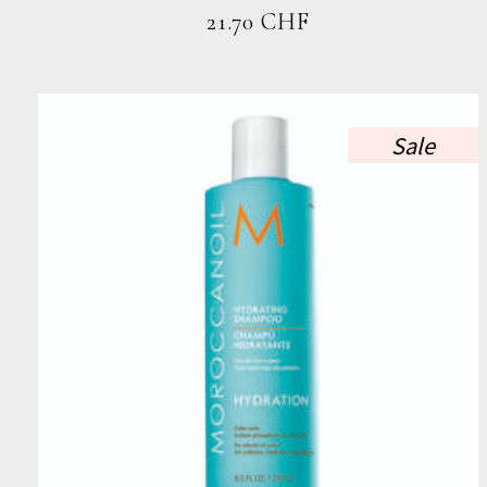
werden
21.70
CHF
Sale
Dieses
Produkt
weist
mehrere
Varianten
auf.
Die
Optionen