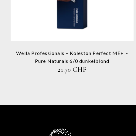
Varianten
auf.
Die
Optionen
können
auf
der
Produktseite
Wella Professionals – Koleston Perfect ME+ –
gewählt
Pure Naturals 6/0 dunkelblond
werden
21.70
CHF