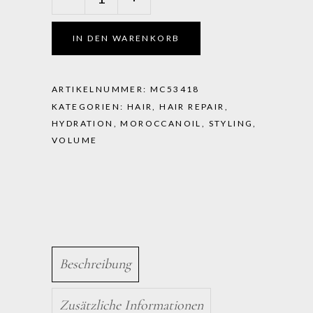
-
Perfect
Defence
IN DEN WARENKORB
quantity
ARTIKELNUMMER:
MC53418
KATEGORIEN:
HAIR
,
HAIR REPAIR
,
HYDRATION
,
MOROCCANOIL
,
STYLING
,
VOLUME
Beschreibung
Zusätzliche Informationen