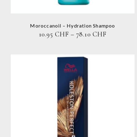
können
auf
der
Produktseite
Moroccanoil – Hydration Shampoo
gewählt
PREISSPA
10.95
CHF
–
78.10
CHF
werden
10.95 CHF
BIS
78.10 CHF
Dieses
Produkt
weist
mehrere