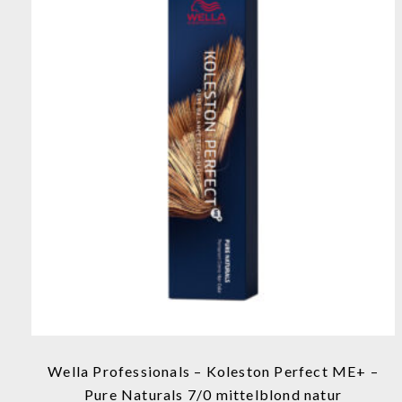
Dieses
Produkt
weist
mehrere
Varianten
auf.
Die
Optionen
können
auf
der
Produktseite
Wella Professionals – Koleston Perfect ME+ –
gewählt
Pure Naturals 7/0 mittelblond natur