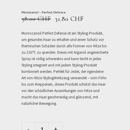
Moroccanoil – Perfect Defence
URSPRÜNGLICHER
AKTUELLER
38.00
CHF
31.80
CHF
PREIS
PREIS
WAR:
IST:
Moroccanoil Perfect Defense ist ein Styling-Produkt,
38.00 CHF
31.80 CHF.
um gesundes Haar zu erhalten und einen Schutz vor
thermischen Schäden durch alle Formen von Hitze bis
zu 230°C zu spenden. Dieses mit Arganöl angereicherte
Spray ist völlig schwerelos und kann leicht in jedes
Styling integriert und mit jedem Styling-Produkt
kombiniert werden. Perfekt für Jeder, der irgendeine
Art von Hitze-StylingWerkzeug verwendet – vom Föhn
bis zum Kreppeisen, dieses Produkt schützt das Haar
vor den schädlichen Auswirkungen von Hitze und
macht das Haar geschmeidig und glänzend, mit
natürlicher Bewegung.
Moroccanoil
-
+