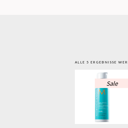
ALLE 5 ERGEBNISSE WE
Sale
Dieses
Produkt
weist
mehrer
Variant
auf.