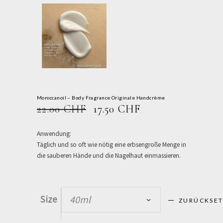
Moroccanoil – Body Fragrance Originale Handcrème
URSPRÜNGLICHER
AKTUELLER
22.00
CHF
17.50
CHF
PREIS
PREIS
WAR:
IST:
Anwendung:
22.00 CHF
17.50 CHF.
Täglich und so oft wie nötig eine erbsengroße Menge in
die sauberen Hände und die Nagelhaut einmassieren.
Size
40ml
ZURÜCKSE