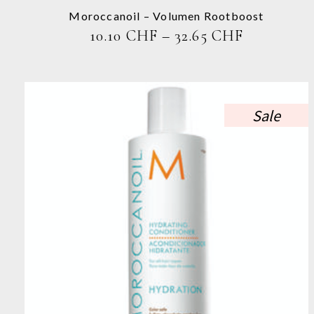
der
Produktseite
Moroccanoil – Volumen Rootboost
gewählt
PREISSPA
10.10
CHF
–
32.65
CHF
werden
10.10 CHF
BIS
32.65 CHF
Sale
Dieses
Produkt
weist
mehrere
Varianten
auf.