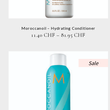
Die
Optionen
können
auf
der
Produktseite
Moroccanoil – Hydrating Conditioner
gewählt
PREISSPA
11.40
CHF
–
81.95
CHF
werden
11.40 CHF
BIS
81.95 CHF
Sale
Dieses
Produkt