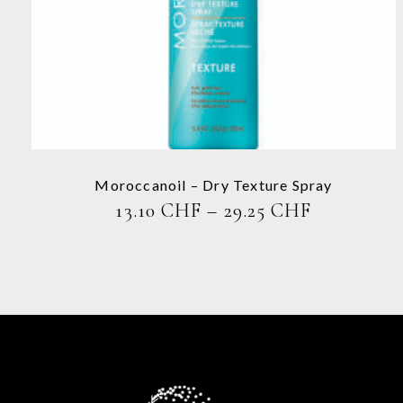
weist
mehrere
Varianten
auf.
Die
Optionen
können
auf
der
Produktseite
Moroccanoil – Dry Texture Spray
gewählt
PREISSPA
13.10
CHF
–
29.25
CHF
werden
13.10 CHF
BIS
29.25 CHF