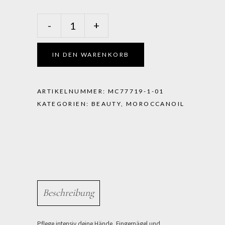
Moroccanoil
-
+
-
Body
Fragrance
IN DEN WARENKORB
Originale
Handcrème
quantity
ARTIKELNUMMER:
MC77719-1-01
KATEGORIEN:
BEAUTY
,
MOROCCANOIL
Beschreibung
Pflege intensiv deine Hände, Fingernägel und