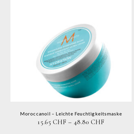
Dieses
Produkt
weist
mehrere
Varianten
auf.
Die
Optionen
können
auf
der
Produktseite
Moroccanoil – Leichte Feuchtigkeitsmaske
gewählt
PREISSP
15.65
CHF
–
48.80
CHF
werden
15.65 CHF