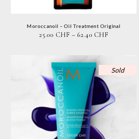
können
auf
der
Produktseite
Moroccanoil – Oil Treatment Original
gewählt
PREISSP
25.00
CHF
–
62.40
CHF
werden
25.00 CHF
BIS
62.40 CH
Sold
Dieses
Produkt
weist