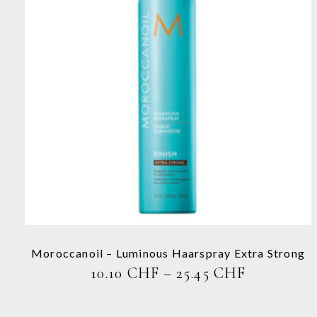
Dieses
Produkt
weist
mehrere
Varianten
auf.
Die
Optionen
können
auf
der
Produktseite
Moroccanoil – Luminous Haarspray Extra Strong
gewählt
PREISSPA
10.10
CHF
–
25.45
CHF
werden
10.10 CHF
BIS