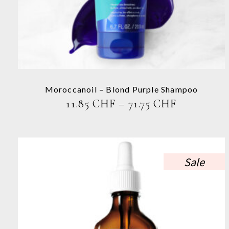
mehrere
Varianten
auf.
Die
Optionen
können
auf
der
Moroccanoil – Blond Purple Shampoo
Produktseite
PREISSPA
11.85
CHF
–
71.75
CHF
gewählt
11.85 CHF
werden
BIS
71.75 CHF
Sale