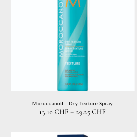
Dieses
Produkt
weist
mehrere
Varianten
auf.
Die
Optionen
können
auf
der
Produktseite
Moroccanoil – Dry Texture Spray
gewählt
PREISSPA
13.10
CHF
–
29.25
CHF
werden
13.10 CHF
BIS
29.25 CHF