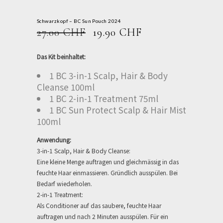
Schwarzkopf – BC Sun Pouch 2024
URSPRÜNGLICHER
AKTUELLER
27.00
CHF
19.90
CHF
PREIS
PREIS
WAR:
IST:
Das Kit beinhaltet:
27.00 CHF
19.90 CHF.
1 BC 3-in-1 Scalp, Hair & Body
Cleanse 100ml
1 BC 2-in-1 Treatment 75ml
1 BC Sun Protect Scalp & Hair Mist
100ml
Anwendung:
3-in-1 Scalp, Hair & Body Cleanse:
Eine kleine Menge auftragen und gleichmässig in das
feuchte Haar einmassieren. Gründlich ausspülen. Bei
Bedarf wiederholen.
2-in-1 Treatment:
Als Conditioner auf das saubere, feuchte Haar
auftragen und nach 2 Minuten ausspülen. Für ein