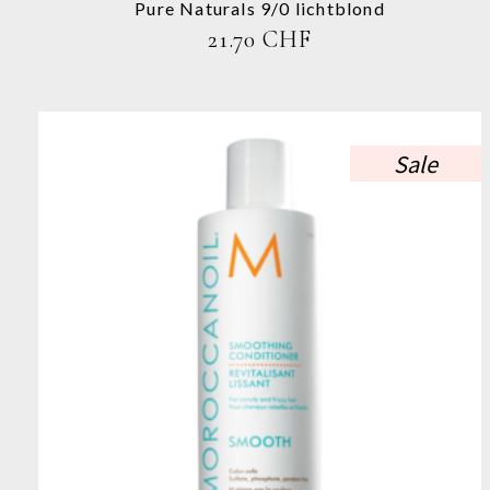
gewählt
Pure Naturals 9/0 lichtblond
werden
21.70
CHF
Sale
Dieses
Produkt
weist
mehrere
Varianten
auf.
Die