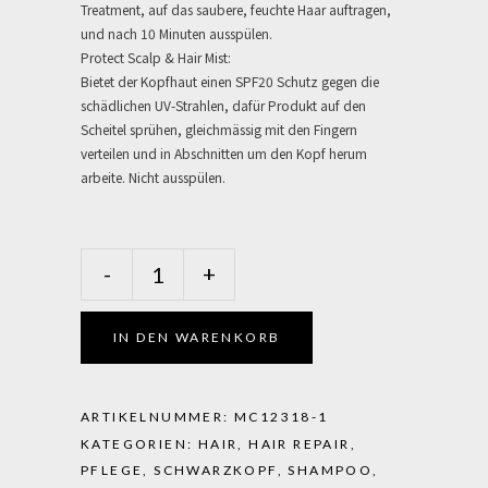
Treatment, auf das saubere, feuchte Haar auftragen,
und nach 10 Minuten ausspülen.
Protect Scalp & Hair Mist:
Bietet der Kopfhaut einen SPF20 Schutz gegen die
schädlichen UV-Strahlen, dafür Produkt auf den
Scheitel sprühen, gleichmässig mit den Fingern
verteilen und in Abschnitten um den Kopf herum
arbeite. Nicht ausspülen.
Schwarzkopf
-
+
-
BC
Sun
IN DEN WARENKORB
Pouch
2024
quantity
ARTIKELNUMMER:
MC12318-1
KATEGORIEN:
HAIR
,
HAIR REPAIR
,
PFLEGE
,
SCHWARZKOPF
,
SHAMPOO
,