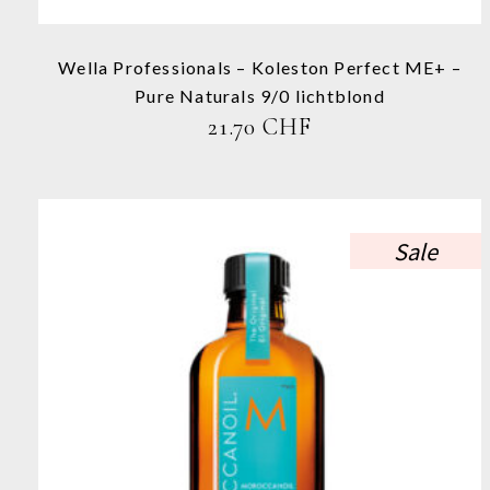
auf
der
Produktseite
Wella Professionals – Koleston Perfect ME+ –
gewählt
Pure Naturals 9/0 lichtblond
werden
21.70
CHF
Sale
Dieses
Produkt
weist
mehrere