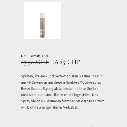
EIMI – Dynamic Fix
URSPRÜNGLICHER
AKTUELLER
27.90
CHF
16.25
CHF
PREIS
PREIS
WAR:
IST:
Spühen, kreieren und perfektionieren Sie Ihre Frisur in
27.90 CHF
16.25 CHF.
nur 45 Sekunden mit diesem flexiblen Modelierspray.
Bevor Sie das Styling abschliessen, nutzen Sie Ihre
Kreativität zum Modellieren oder Fingerstylen. Das
Spray bleibt 45 Sekunden formbar bis der Style fixiert
wird, ohne unangenehmes Verkleben.