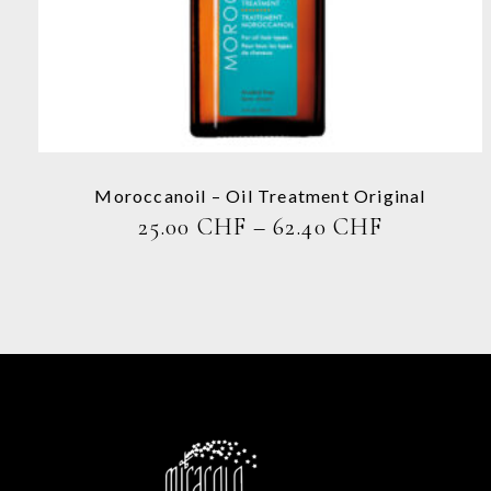
Varianten
auf.
Die
Optionen
können
auf
der
Produktseite
Moroccanoil – Oil Treatment Original
gewählt
PREISSP
25.00
CHF
–
62.40
CHF
werden
25.00 CHF
BIS
62.40 CH