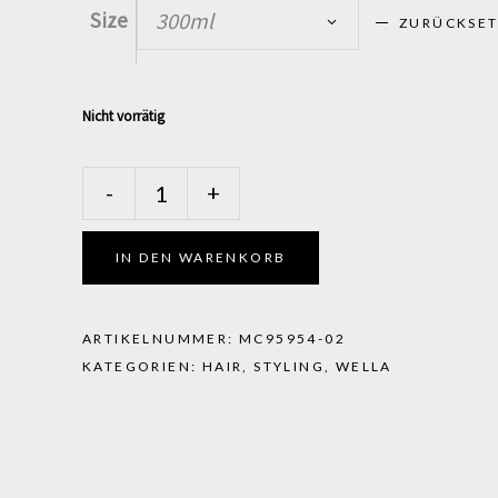
Size
300ml
ZURÜCKSE
Nicht vorrätig
EIMI
-
+
-
Dynamic
Fix
IN DEN WARENKORB
quantity
ARTIKELNUMMER:
MC95954-02
KATEGORIEN:
HAIR
,
STYLING
,
WELLA