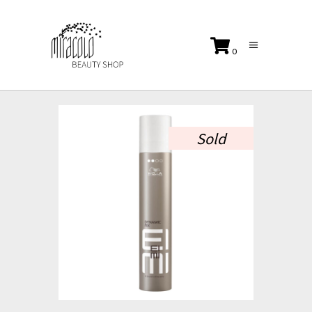
0
No products in the cart.
Sold