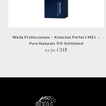
auf.
Die
Optionen
können
auf
der
Produktseite
Wella Professionals – Koleston Perfect ME+ –
gewählt
Pure Naturals 9/0 lichtblond
werden
21.70
CHF