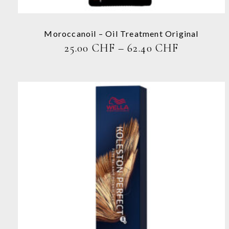
auf
der
Produktseite
Moroccanoil – Oil Treatment Original
gewählt
PREISSP
25.00
CHF
–
62.40
CHF
werden
25.00 CHF
BIS
62.40 CH
Dieses
Produkt
weist
mehrere
Varianten