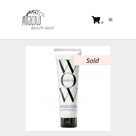
0
No products in the cart.
Sold