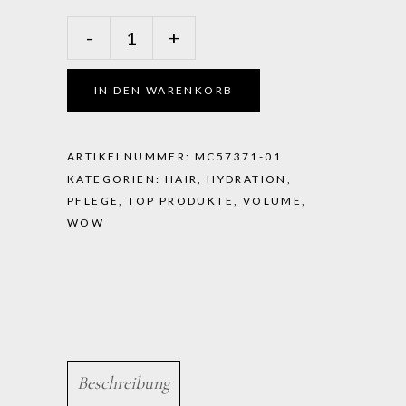
Color
-
+
Wow
-
Color
IN DEN WARENKORB
Security
Conditioner
Fine
ARTIKELNUMMER:
MC57371-01
To
KATEGORIEN:
HAIR
,
HYDRATION
,
Normal
PFLEGE
,
TOP PRODUKTE
,
VOLUME
,
Hair
WOW
quantity
Beschreibung