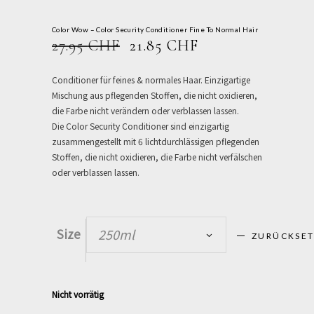
Color Wow – Color Security Conditioner Fine To Normal Hair
URSPRÜNGLICHER
AKTUELLER
27.95
CHF
21.85
CHF
PREIS
PREIS
WAR:
IST:
Conditioner für feines & normales Haar. Einzigartige
27.95 CHF
21.85 CHF.
Mischung aus pflegenden Stoffen, die nicht oxidieren,
die Farbe nicht verändern oder verblassen lassen.
Die Color Security Conditioner sind einzigartig
zusammengestellt mit 6 lichtdurchlässigen pflegenden
Stoffen, die nicht oxidieren, die Farbe nicht verfälschen
oder verblassen lassen.
Size
250ml
ZURÜCKSE
Nicht vorrätig