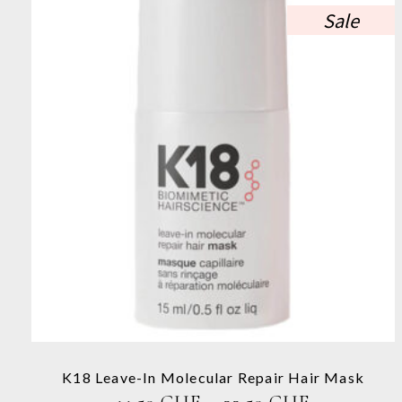
Sale
Dieses
Produkt
weist
mehrere
Varianten
auf.
Die
Optionen
können
auf
der
Produktseite
K18 Leave-In Molecular Repair Hair Mask
gewählt
PREISSPA