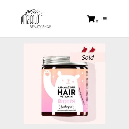
0
No products in the cart.
Sold