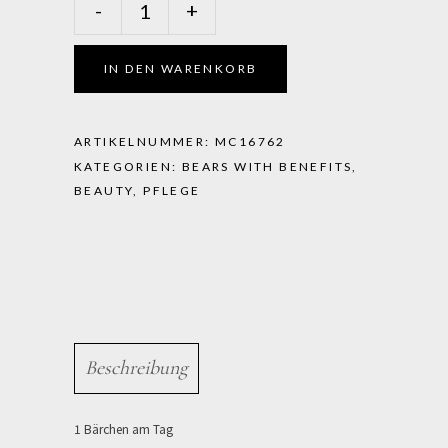
-
+
mazing
hair
-
IN DEN WARENKORB
Für
schönes,
volles
ARTIKELNUMMER:
MC16762
Haar
KATEGORIEN:
BEARS WITH BENEFITS
,
&
BEAUTY
,
PFLEGE
Nägel
quantity
Beschreibung
1 Bärchen am Tag