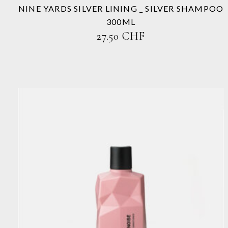
Produktseite
NINE YARDS SILVER LINING _ SILVER SHAMPOO
gewählt
300ML
werden
27.50
CHF
Dieses
Produkt
weist
mehrere