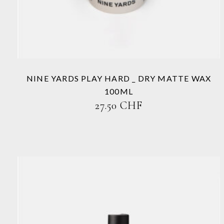
auf.
Die
Optionen
können
auf
der
Produktseite
NINE YARDS PLAY HARD _ DRY MATTE WAX
gewählt
100ML
werden
27.50
CHF