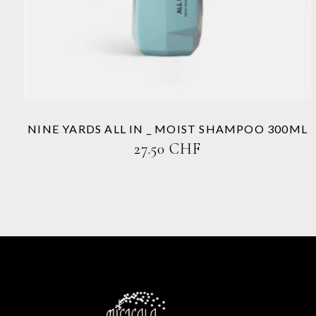
mehrere
Varianten
auf.
Die
Optionen
können
auf
der
Produktseite
NINE YARDS ALL IN _ MOIST SHAMPOO 300ML
gewählt
27.50
CHF
werden