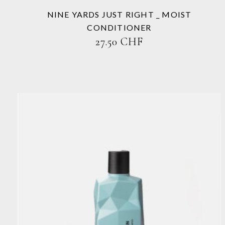
der
Produktseite
NINE YARDS JUST RIGHT _ MOIST
gewählt
CONDITIONER
werden
27.50
CHF
Dieses
Produkt
weist