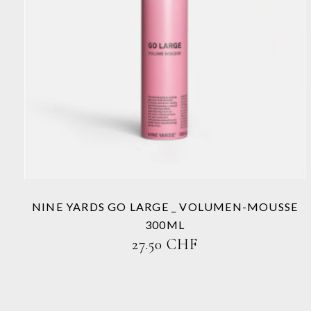
Dieses
Produkt
weist
mehrere
Varianten
auf.
Die
Optionen
können
auf
der
Produktseite
NINE YARDS GO LARGE _ VOLUMEN-MOUSSE
gewählt
300ML
werden
27.50
CHF