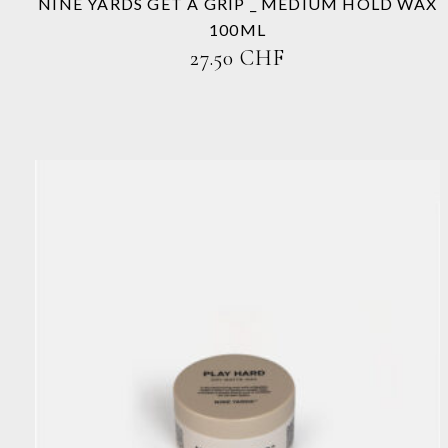
Produktseite
NINE YARDS GET A GRIP _ MEDIUM HOLD WAX
gewählt
100ML
werden
27.50
CHF
Dieses
Produkt
weist
mehrere
Varianten