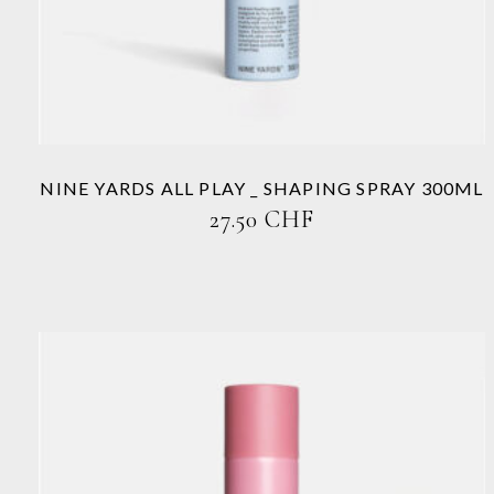
Varianten
auf.
Die
Optionen
können
auf
der
Produktseite
NINE YARDS ALL PLAY _ SHAPING SPRAY 300ML
gewählt
27.50
CHF
werden