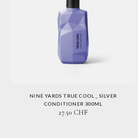
Dieses
Produkt
weist
mehrere
Varianten
auf.
Die
Optionen
können
auf
der
Produktseite
NINE YARDS TRUE COOL _ SILVER
gewählt
CONDITIONER 300ML
werden
27.50
CHF