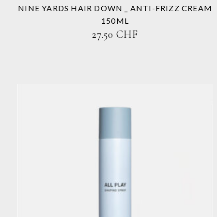
Produktseite
NINE YARDS HAIR DOWN _ ANTI-FRIZZ CREAM
gewählt
150ML
werden
27.50
CHF
Dieses
Produkt
weist
mehrere