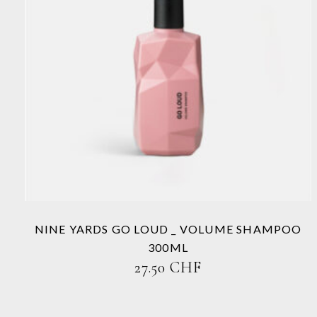
Dieses
Produkt
weist
mehrere
Varianten
auf.
Die
Optionen
können
auf
der
Produktseite
NINE YARDS GO LOUD _ VOLUME SHAMPOO
gewählt
300ML
werden
27.50
CHF