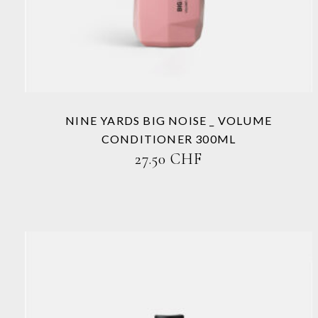
Varianten
auf.
Die
Optionen
können
auf
der
Produktseite
NINE YARDS BIG NOISE _ VOLUME
gewählt
CONDITIONER 300ML
werden
27.50
CHF