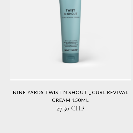
Dieses
Produkt
weist
mehrere
Varianten
auf.
Die
Optionen
können
auf
der
Produktseite
NINE YARDS TWIST N SHOUT _ CURL REVIVAL
gewählt
CREAM 150ML
werden
27.50
CHF